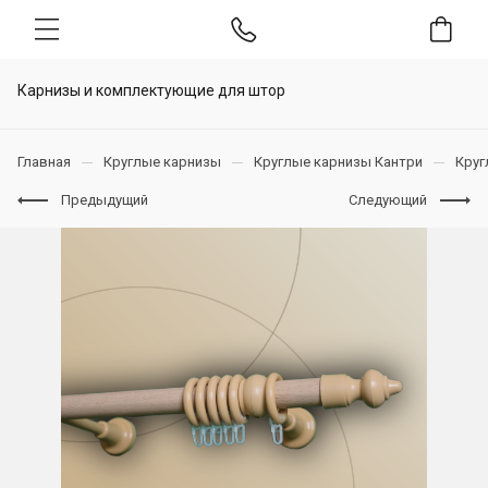
Карнизы и комплектующие для штор
Главная
Круглые карнизы
Круглые карнизы Кантри
Круг
Предыдущий
Следующий